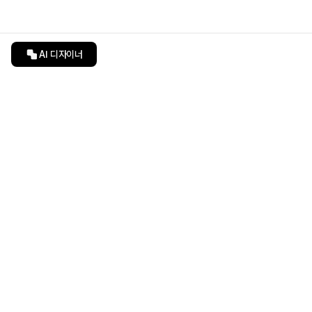
AI 디자이너
인테리어티쳐
undefined
undefined
상품 상세 페이지