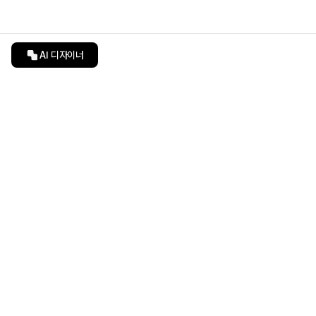
AI 디자이너
인테리어티쳐
undefined
undefined
상품 상세 페이지