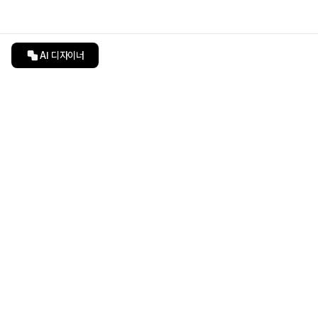
AI 디자이너
인테리어티쳐
undefined
undefined
상품 상세 페이지