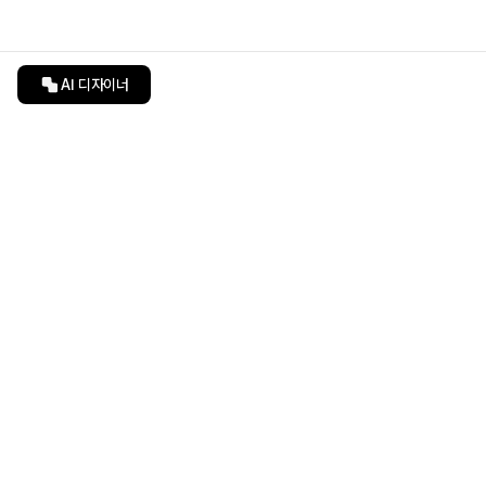
AI 디자이너
인테리어티쳐
undefined
undefined
상품 상세 페이지