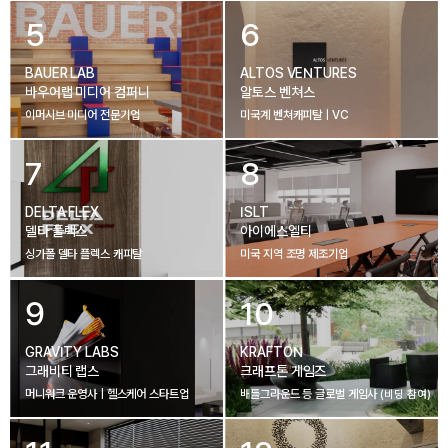
5
6
BAUER LAB
ALTOS VENTURES
바우어랩 미디어 컴퍼니
알토스 벤쳐스
이머시브 미디어 전문기업
미국계 벤쳐캐피탈 | VC
7
8
DELTA FLEX
ISLT
델타 플렉스
아이에스엘티
싱가폴 델타 플렉스 캐피탈
미국 지역 조명 제조기업
9
10
GRAVITY LABS
KRAFTON
그래비티 랩스
크래프톤 게임즈
머니워크 운영사 | 헬스케어 스타트업
배틀그라운드 등 글로벌 게임사
(비딩 참여)