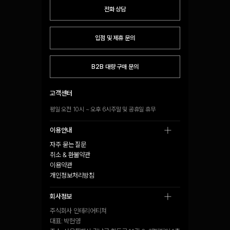
전화 상담
입점 및 제휴 문의
B2B 대량 구매 문의
고객센터
평일 오전 10시 ~ 오후 6시
주말 및 공휴일 휴무
이용안내
자주 묻는 질문
취소 & 환불약관
이용약관
개인정보처리방침
회사정보
회사정보
주식회사 인테리어티쳐
대표
:
박헌영