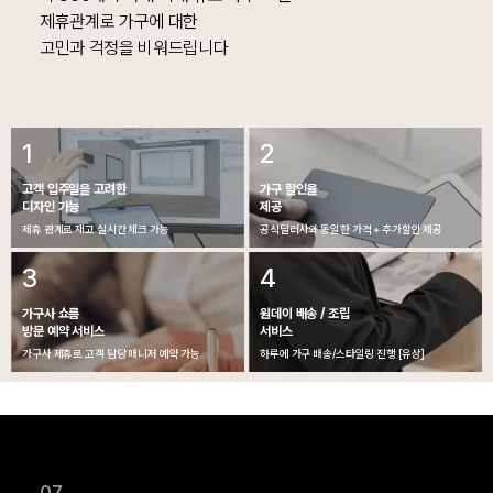
제휴관계로 가구에 대한

고민과 걱정을 비워드립니다
1
2
고객 입주일을 고려한
가구 할인율
디자인 가능
제공
제휴 관계로 재고 실시간 체크 가능
공식딜러사와 동일한 가격 + 추가할인 제공
3
4
가구사 쇼름
원데이 배송 / 조립
방문 예약 서비스
서비스
가구사 제휴로 고객 담당 매니저 예약 가능
하루에 가구 배송/스타일링 진행 [유상]
07