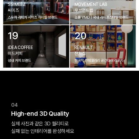
SSIMEEZ
MOVEMENT LAB
씨미즈
무브먼트랩
스우파 라치카 시미즈 하이힐 브랜드
쇼룸 VMD | 국내 라이프스타일 브랜드
19
20
IDEA COFFEE
RENAULT
이드커피
잔치집
성내 커피 브랜드
한국적 컨템포러리 공간대여 라운지
04
High-end 3D Quality
실제 사진과 같은 3D 퀄리티로

실패 없는 인테리어를 완성하세요