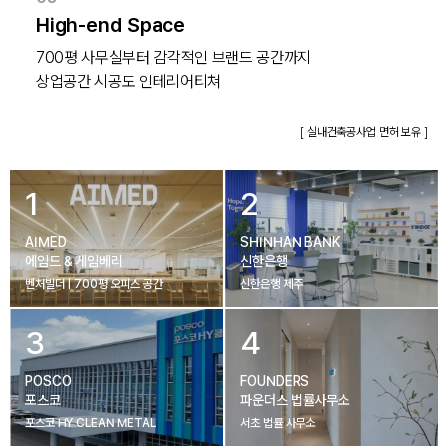
High-end Space
700평 사무실부터 감각적인 브랜드 공간까지

상업공간 시공도 인테리어티쳐
[ 실내건축공사업 면허 보유 ]
1
2
AIMED
SHINHAN BANK
에임드 & 게임베리
신한은행
벤처빌더 | 700평 오피스 공간
신한은행 제주
3
4
POSCO
FOUNDERS
포스코
파운더스 법률사무소
포스코 HY CLEAN METAL
서초 법률 사무소