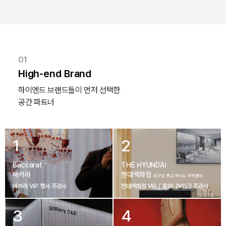
01
High-end Brand
하이엔드 브랜드들이 먼저 선택한

공간 파트너
1
2
Baccarat
THE HYUNDAI
바카라
현대백화점
(압구정, 판교, 여의도, 무역센터)
바카라 VIP 행사 주관사
현대백화점 VIP / 홈퍼니쳐위크 주관사
3
4