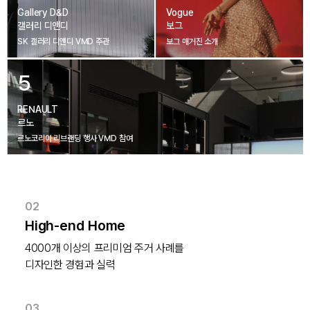
Gallery D&D
Vogue
갤러리 디앤디
보그
SK 갤러리 디앤디 VMD 주관
보그 매거진 소개
5
RENAULT
르노
르노코리아 리브랜딩 행사 VMD 참여
02
High-end Home
4000개 이상의 프리미엄 주거 사례를

디자인한 경험과 실력
03