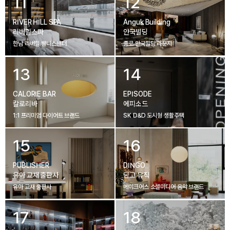
11
12
RIVER HILL SPA
Anguk Building
리버힐스파
안국빌딩
한남 리버힐 웰니스센터
종로 안국빌딩 라운지
13
14
CALORIE BAR
EPISODE
칼로리바
에피소드
1:1 프리미엄 다이어트 브랜드
SK D&D 도시형 생활주택
15
16
PUBLISHER
DINGO
유아 교재 출판사
딩고 뮤직
유아 교재 출판사
메이크어스 소셜미디어 음악 브랜드
17
18