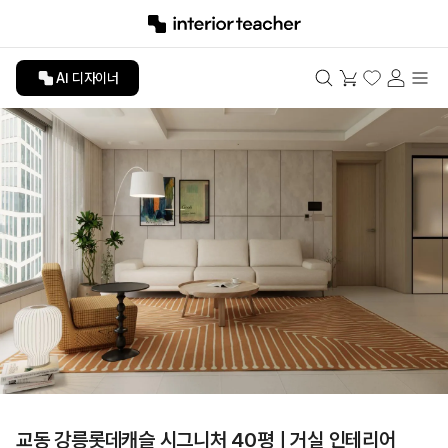
AI 디자이너
교동 강릉롯데캐슬 시그니처 40평ㅣ거실 인테리어