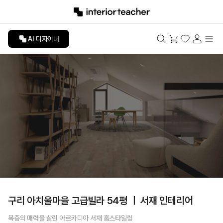
AI 디자이너
구리 아치울마을 고급빌라 54평 ㅣ 서재 인테리어
복층의 매력을 살린 아르카디아 서재 홈스타일링