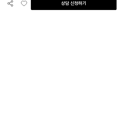
상담 신청하기
공유하기
좋아요
전화 상담
입점 및 제휴 문의
B2B 대량 구매 문의
고객센터
평일 오전 10시 ~ 오후 6시
주말 및 공휴일 휴무
이용안내
자주 묻는 질문
취소 & 환불약관
이용약관
개인정보처리방침
회사정보
회사정보
주식회사 인테리어티쳐
대표
:
박헌영