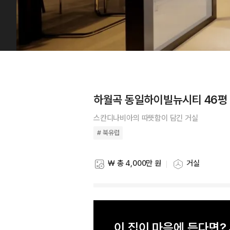
하월곡 동일하이빌뉴시티 46평 
스칸디나비아의 따뜻함이 담긴 거실
# 북유럽
₩ 총 4,000만 원
거실
스타일링 비용
스타일링 공간
이 집이 마음에 든다면