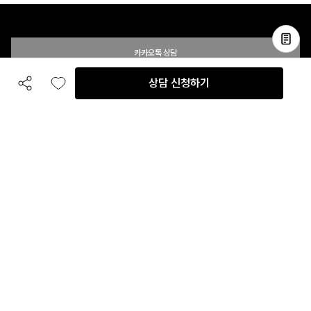
카카오톡 상담
상담 신청하기
공유하기
좋아요
전화 상담
입점 및 제휴 문의
B2B 대량 구매 문의
고객센터
평일 오전 10시 ~ 오후 6시
주말 및 공휴일 휴무
이용안내
자주 묻는 질문
취소 & 환불약관
이용약관