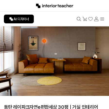
AI 디자이너
동탄 레이파크자연e편한세상 30평ㅣ거실 인테리어