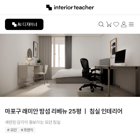
AI 디자이너
마포구 래미안 밤섬 리베뉴 25평 ㅣ 침실 인테리어
세련된 감각이 돋보이는 모던 침실
# 모던
# 프렌치