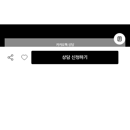
카카오톡 상담
상담 신청하기
공유하기
좋아요
전화 상담
입점 및 제휴 문의
B2B 대량 구매 문의
고객센터
평일 오전 10시 ~ 오후 6시
주말 및 공휴일 휴무
이용안내