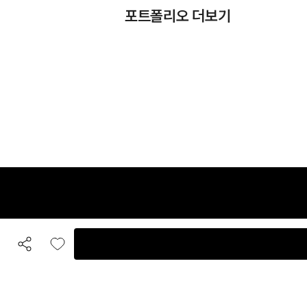
포트폴리오 더보기
카카오톡 상담
입점 및 제휴 문의
B
공유하기
좋아요