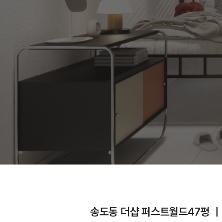
송도동 더샵 퍼스트월드47평 