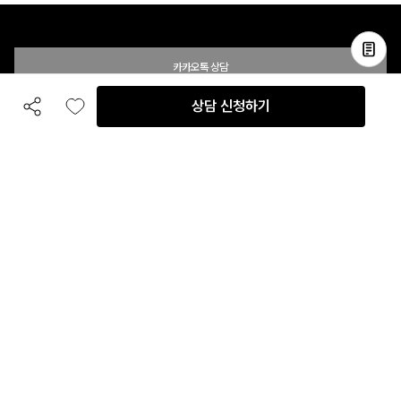
카카오톡 상담
상담 신청하기
공유하기
좋아요
전화 상담
입점 및 제휴 문의
B2B 대량 구매 문의
고객센터
평일 오전 10시 ~ 오후 6시
주말 및 공휴일 휴무
이용안내
자주 묻는 질문
취소 & 환불약관
이용약관