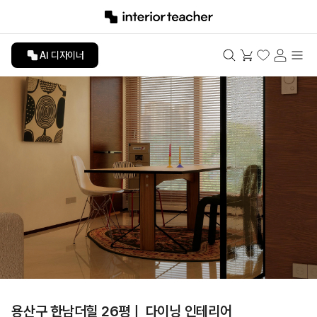
AI 디자이너
용산구 한남더힐 26평ㅣ 다이닝 인테리어