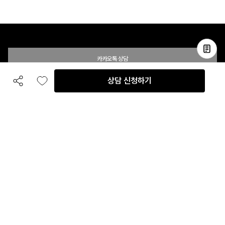
카카오톡 상담
상담 신청하기
공유하기
좋아요
전화 상담
입점 및 제휴 문의
B2B 대량 구매 문의
고객센터
평일 오전 10시 ~ 오후 6시
주말 및 공휴일 휴무
이용안내
자주 묻는 질문