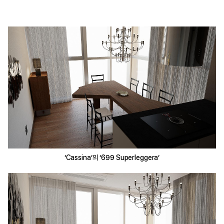
‘Cassina’의 ‘699 Superleggera’