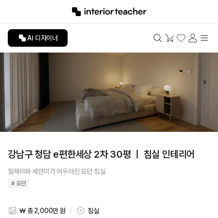
AI 디자이너
강남구 청담 e편한세상 2차 30평 ㅣ 침실 인테리어
절제미와 세련미가 어우러진 모던 침실
# 모던
₩ 총 2,000만 원
침실
스타일링 비용
스타일링 공간