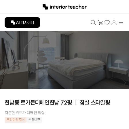
AI 디자이너
한남동 르가든더메인한남 72평 ㅣ 침실 스타일링
차분한 위트가 더해진 침실
프리미엄 주거
# 유니크