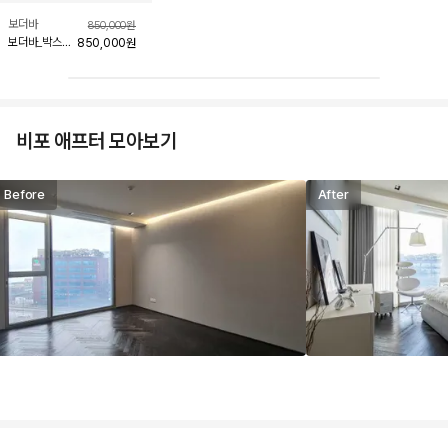
보더바
850,000
원
보더바_박스
850,000
원
화이트
비포 애프터 모아보기