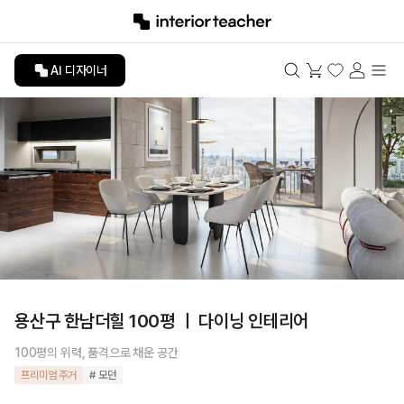
AI 디자이너
용산구 한남더힐 100평 ㅣ 다이닝 인테리어
100평의 위력, 품격으로 채운 공간
프리미엄 주거
# 모던