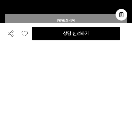
카카오톡 상담
상담 신청하기
공유하기
좋아요
전화 상담
입점 및 제휴 문의
B2B 대량 구매 문의
고객센터
평일 오전 10시 ~ 오후 6시
주말 및 공휴일 휴무
이용안내
자주 묻는 질문
취소 & 환불약관
이용약관