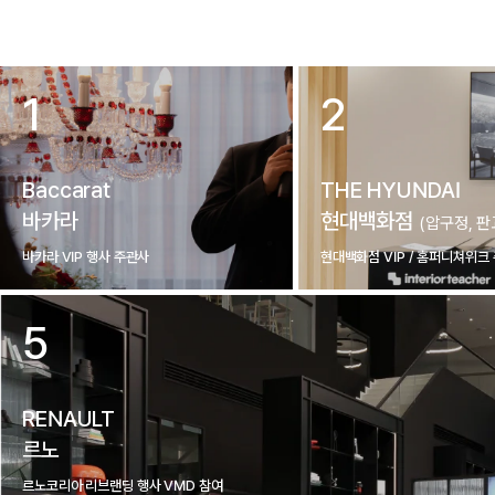
1
2
Baccarat
THE HYUNDAI
바카라
현대백화점
(압구정, 판
바카라 VIP 행사 주관사
현대백화점 VIP / 홈퍼니쳐위크
5
RENAULT
르노
르노코리아 리브랜딩 행사 VMD 참여