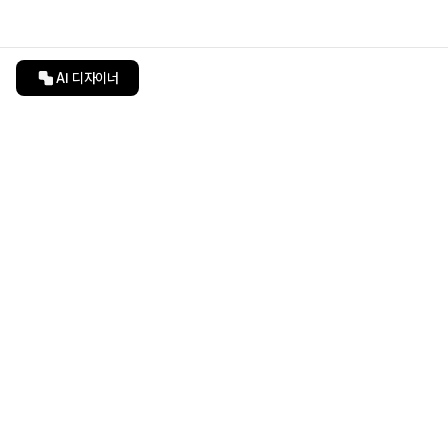
AI 디자이너
인테리어티쳐
undefined
undefined
상품 상세 페이지