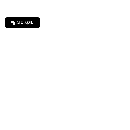
AI 디자이너
인테리어티쳐
undefined
undefined
상품 상세 페이지