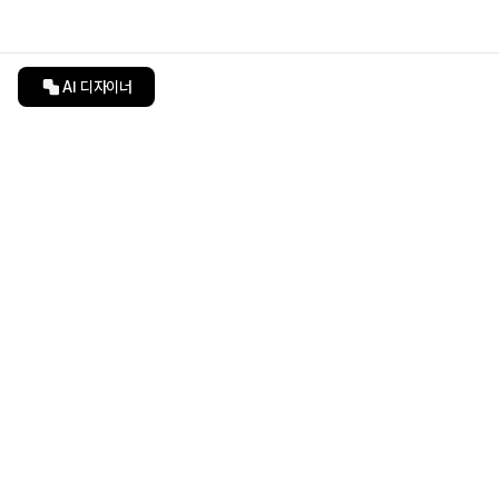
AI 디자이너
인테리어티쳐
undefined
undefined
상품 상세 페이지