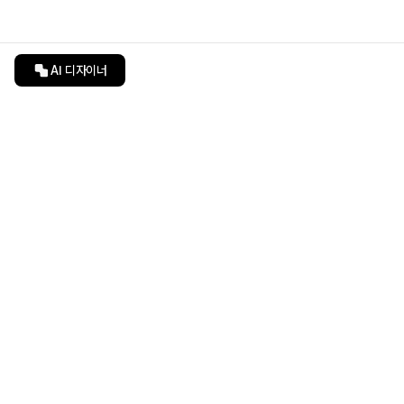
AI 디자이너
인테리어티쳐
undefined
undefined
상품 상세 페이지