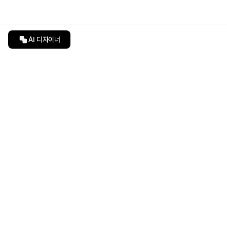
AI 디자이너
인테리어티쳐
undefined
undefined
상품 상세 페이지