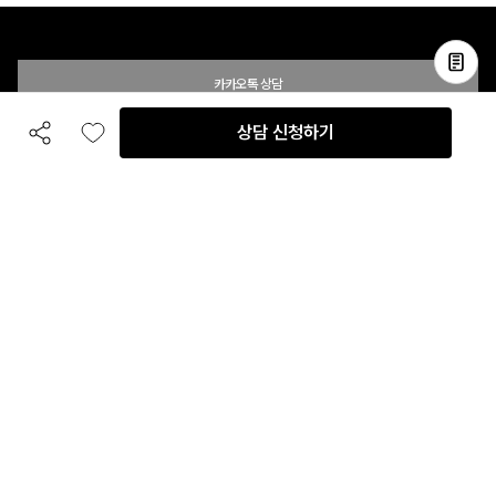
카카오톡 상담
상담 신청하기
공유하기
좋아요
전화 상담
입점 및 제휴 문의
B2B 대량 구매 문의
고객센터
평일 오전 10시 ~ 오후 6시
주말 및 공휴일 휴무
이용안내
자주 묻는 질문
취소 & 환불약관
이용약관