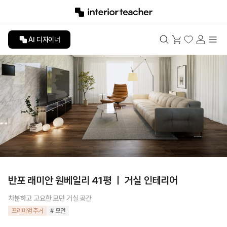
AI 디자이너
반포 래미안 원베일리 41평 ㅣ 거실 인테리어
차분하고 고요한 모던 거실 공간
프리미엄 주거
# 모던