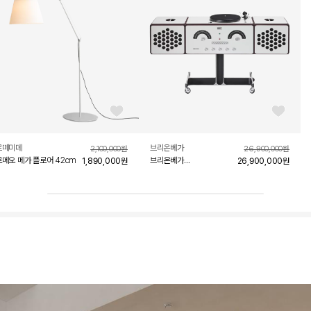
좋아요 버튼
좋아요 버
르떼미데
브리온베가
2,100,000
원
26,900,000
원
메오 메가 플로어 42cm
브리온베가
1,890,000
원
26,900,000
원
라디오포노그라포 rr-226
화이트