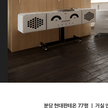
분당 현대판테온 77평 ㅣ 거실