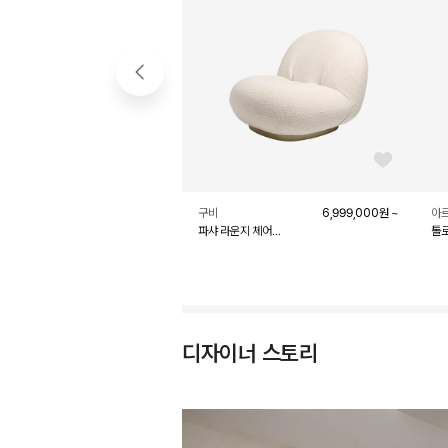
좋아요 버튼
구비
6,999,000
원
~
아
파샤 라운지 체어
톨로
카라코룸001
디자이너 스토리