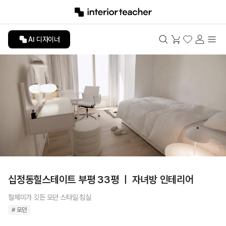
AI 디자이너
십정동힐스테이트 부평 33평 ㅣ 자녀방 인테리어
절제미가 깃든 모던 스타일 침실
# 모던