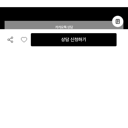
카카오톡 상담
상담 신청하기
공유하기
좋아요
전화 상담
입점 및 제휴 문의
B2B 대량 구매 문의
고객센터
평일 오전 10시 ~ 오후 6시
주말 및 공휴일 휴무
이용안내
자주 묻는 질문
취소 & 환불약관