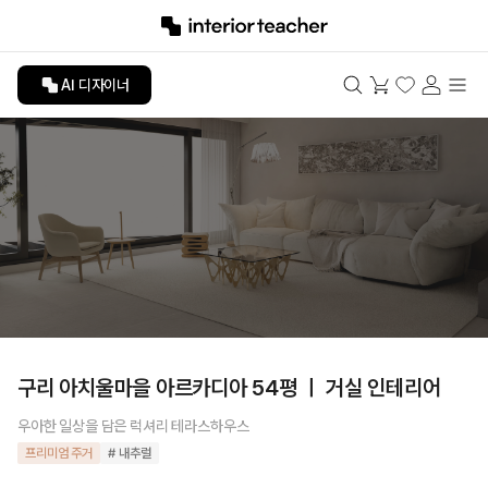
AI 디자이너
구리 아치울마을 아르카디아 54평 ㅣ 거실 인테리어
우아한 일상을 담은 럭셔리 테라스하우스
프리미엄 주거
# 내추럴