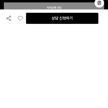
카카오톡 상담
상담 신청하기
공유하기
좋아요
전화 상담
입점 및 제휴 문의
B2B 대량 구매 문의
고객센터
평일 오전 10시 ~ 오후 6시
주말 및 공휴일 휴무
이용안내
자주 묻는 질문
취소 & 환불약관
이용약관
개인정보처리방침