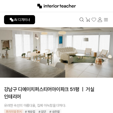
AI 디자이너
강남구 디에이치퍼스티어아이파크 51평 ㅣ 거실
인테리어
유려한 곡선의 아름다움, 집에 아늑함을 더하다.
프리미엄 주거
# 북유럽
# 모던
# 내추럴