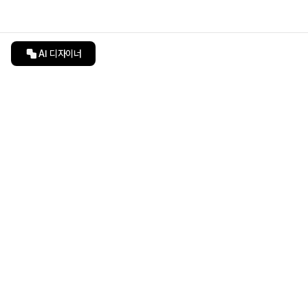
AI 디자이너
인테리어티쳐
undefined
undefined
상품 상세 페이지