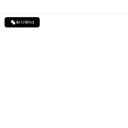
AI 디자이너
인테리어티쳐
undefined
undefined
상품 상세 페이지