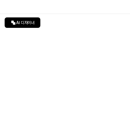
AI 디자이너
인테리어티쳐
undefined
undefined
상품 상세 페이지