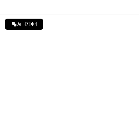
AI 디자이너
인테리어티쳐
undefined
undefined
상품 상세 페이지