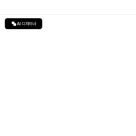
AI 디자이너
인테리어티쳐
undefined
undefined
상품 상세 페이지