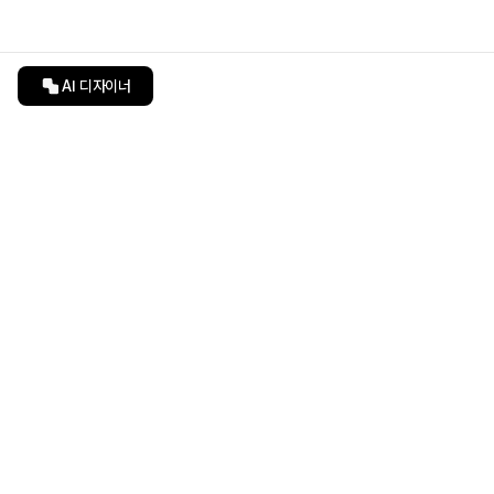
AI 디자이너
인테리어티쳐
undefined
undefined
상품 상세 페이지