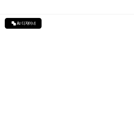
AI 디자이너
인테리어티쳐
undefined
undefined
상품 상세 페이지