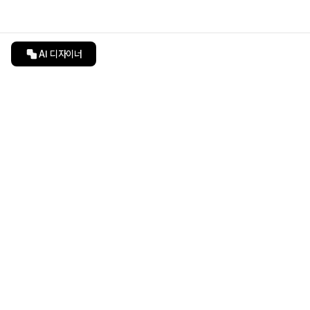
AI 디자이너
인테리어티쳐
undefined
undefined
상품 상세 페이지