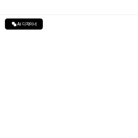
AI 디자이너
인테리어티쳐
undefined
undefined
상품 상세 페이지