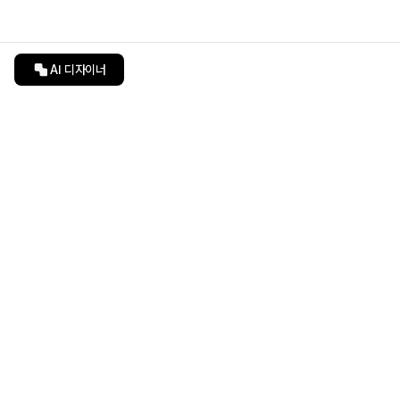
AI 디자이너
인테리어티쳐
undefined
undefined
상품 상세 페이지