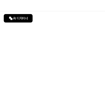
AI 디자이너
인테리어티쳐
undefined
undefined
상품 상세 페이지