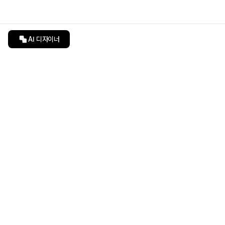
AI 디자이너
인테리어티쳐
undefined
undefined
상품 상세 페이지