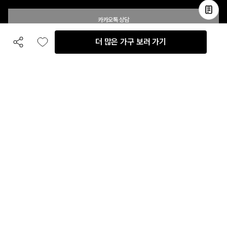
카카오톡 상담
더 많은 가구 보러 가기
공유하기
좋아요
전화 상담
입점 및 제휴 문의
B2B 대량 구매 문의
고객센터
평일 오전 10시 ~ 오후 6시
주말 및 공휴일 휴무
이용안내
자주 묻는 질문
취소 & 환불약관
이용약관
개인정보처리방침