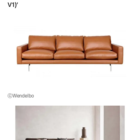
V1)’
ⓒWendelbo