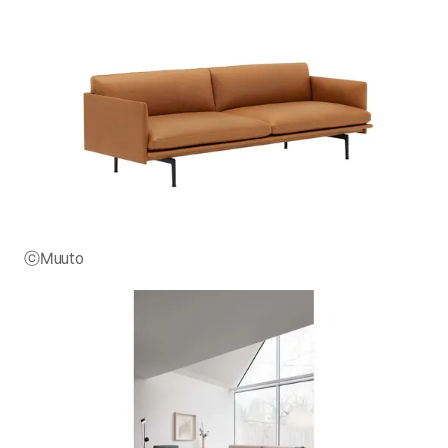
ⓒMuuto