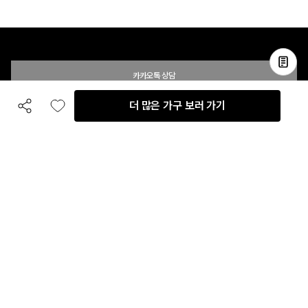
카카오톡 상담
더 많은 가구 보러 가기
공유하기
좋아요
전화 상담
입점 및 제휴 문의
B2B 대량 구매 문의
고객센터
평일 오전 10시 ~ 오후 6시
주말 및 공휴일 휴무
이용안내
자주 묻는 질문