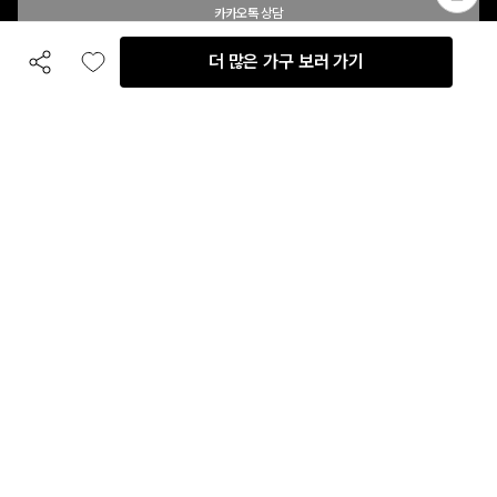
카카오톡 상담
더 많은 가구 보러 가기
공유하기
좋아요
전화 상담
입점 및 제휴 문의
B2B 대량 구매 문의
고객센터
평일 오전 10시 ~ 오후 6시
주말 및 공휴일 휴무
이용안내
자주 묻는 질문
취소 & 환불약관
이용약관
개인정보처리방침
회사정보