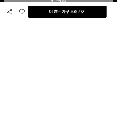
카카오톡 상담
더 많은 가구 보러 가기
공유하기
좋아요
전화 상담
입점 및 제휴 문의
B2B 대량 구매 문의
고객센터
평일 오전 10시 ~ 오후 6시
주말 및 공휴일 휴무
이용안내
자주 묻는 질문
취소 & 환불약관
이용약관
개인정보처리방침
회사정보