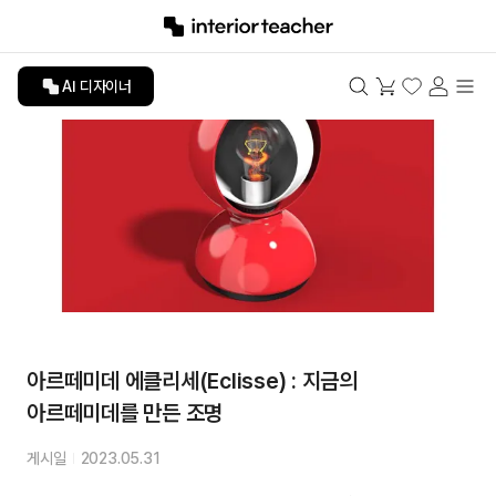
AI 디자이너
아르떼미데 에클리세(Eclisse) : 지금의
아르떼미데를 만든 조명
게시일
2023.05.31