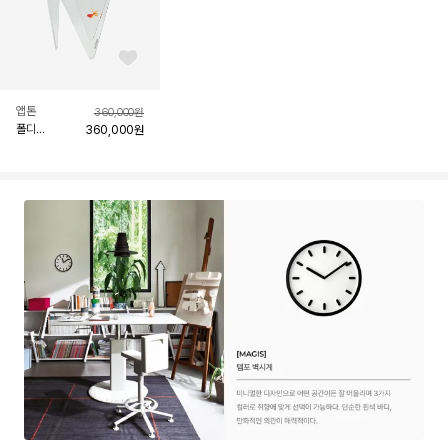
좋아요 버튼
앱톤
360,000
원
폴디
360,000
원
트라이앵글
골드피쉬