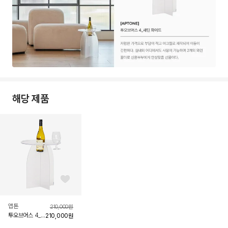
해당 제품
좋아요 버튼
앱톤
210,000
원
투오브어스 4_
210,000
원
새틴 화이트