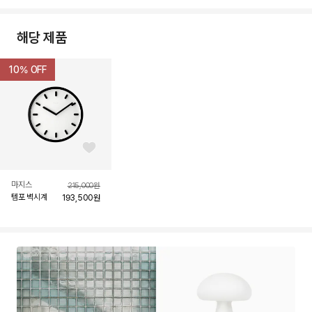
해당 제품
10
% OFF
좋아요 버튼
마지스
215,000
원
템포 벽시계
193,500
원