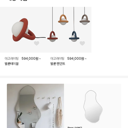
좋아요 버튼
좋아요 버튼
아고라이팅
594,000
원
~
아고라이팅
594,000
원
~
벌룬테이블
벌룬 펜던트