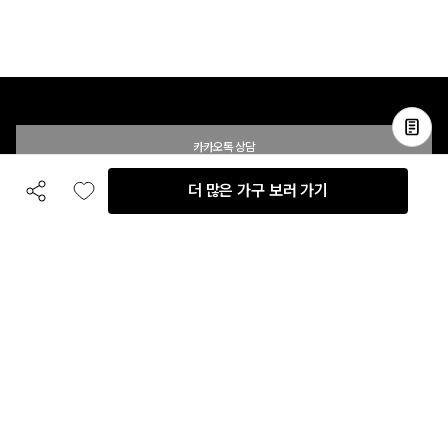
카카오톡 상담
더 많은 가구 보러 가기
공유하기
좋아요
전화 상담
입점 및 제휴 문의
B2B 대량 구매 문의
고객센터
평일 오전 10시 ~ 오후 6시
주말 및 공휴일 휴무
이용안내