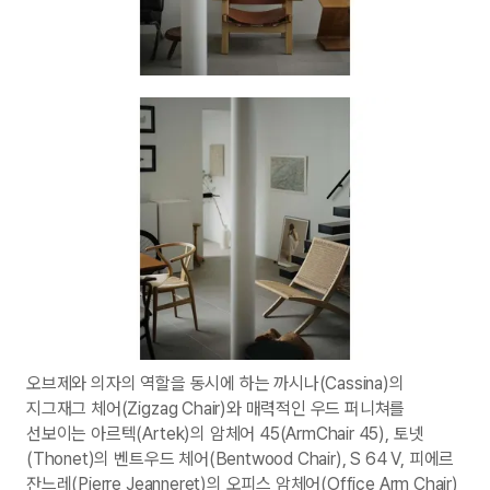
오브제와 의자의 역할을 동시에 하는 까시나(Cassina)의
지그재그 체어(Zigzag Chair)와 매력적인 우드 퍼니쳐를
선보이는 아르텍(Artek)의 암체어 45(ArmChair 45), 토넷
(Thonet)의 벤트우드 체어(Bentwood Chair), S 64 V, 피에르
잔느레(Pierre Jeanneret)의 오피스 암체어(Office Arm Chair)