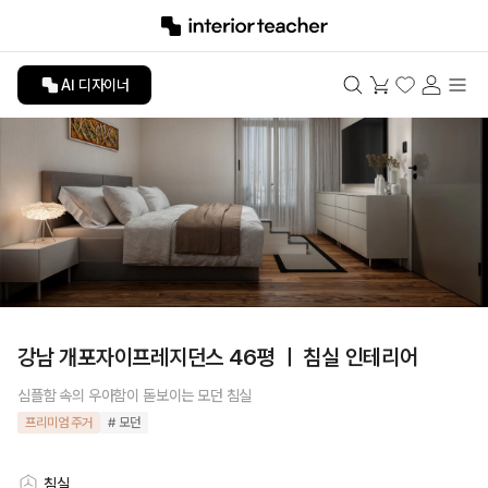
AI 디자이너
강남 개포자이프레지던스 46평 ㅣ 침실 인테리어
심플함 속의 우아함이 돋보이는 모던 침실
프리미엄 주거
# 모던
침실