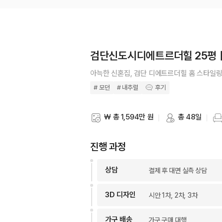
검단신도시디에트르더힐 25평
아늑한 신혼집, 검단 디에트르더힐 홈 스타일
# 모던
# 내추럴
후기
₩ 총 1,594만 원
총 48일
스타일링 비용
스타일링 기간
스타
진행 과정
상담
결제 후 대면 실측 상담
3D 디자인
시안 1차, 2차, 3차
가구 배송
가구 구매 대행