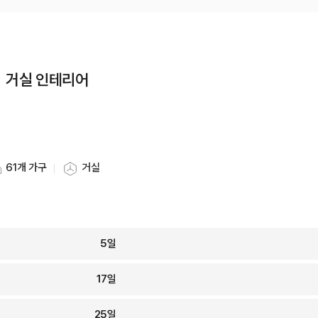
ㅣ거실 인테리어
링
61개 가구
거실
일링 가구 개수
스타일링 공간
5
일
17
일
25
일