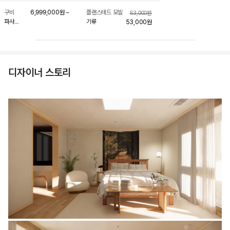
구비
6,999,000
원
~
플랜스테드 모빌
53,000
원
파샤
기류
53,000
원
라운지
체어
카라코룸001
디자이너 스토리