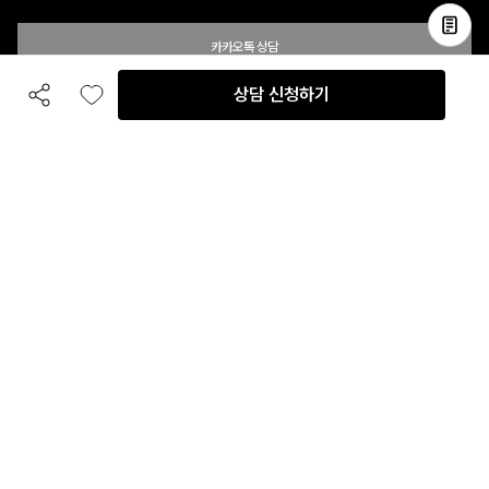
카카오톡 상담
상담 신청하기
공유하기
좋아요
전화 상담
입점 및 제휴 문의
B2B 대량 구매 문의
고객센터
평일 오전 10시 ~ 오후 6시
주말 및 공휴일 휴무
이용안내
자주 묻는 질문
취소 & 환불약관
이용약관
개인정보처리방침