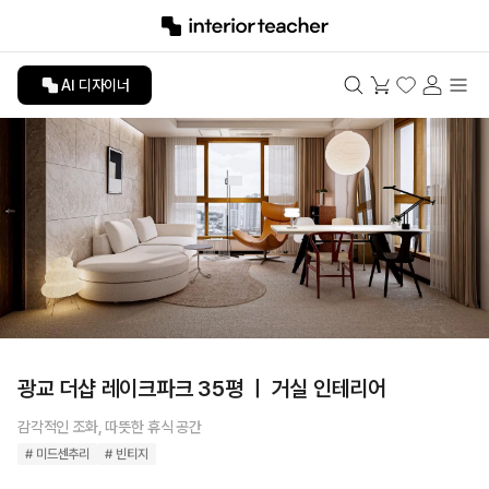
AI 디자이너
광교 더샵 레이크파크 35평 ㅣ 거실 인테리어
감각적인 조화, 따뜻한 휴식 공간
# 미드센추리
# 빈티지