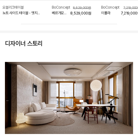
오블리크테이블
BoConcept
BoConcept
8,529,000
원
7,219,000
노트 사이드 테이블 - 엣지
베르가모
이몰라
8,529,000
원
7,219,000
시리즈
2.5인 라운지
소파
디자이너 스토리