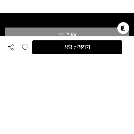
카카오톡 상담
상담 신청하기
공유하기
좋아요
전화 상담
입점 및 제휴 문의
B2B 대량 구매 문의
고객센터
평일 오전 10시 ~ 오후 6시
주말 및 공휴일 휴무
이용안내
자주 묻는 질문